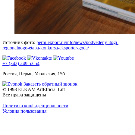
Источник фото:
perm-export.ru/info/news/podvedeny-itogi-
regionalnogo-etapa-konkursa-eksporter-goda/
+7 (342) 249 53 54
Россия, Пермь, Усольская, 15б
Заказать обратный звонок
© 1993 ELKAM ArtEfficial Lift
Все права защищены
Политика конфиденциальности
Условия пользования