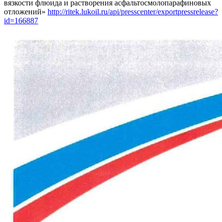
вязкости флюида и растворения асфальтосмолопарафиновых
отложений»
http://ritek.lukoil.ru/api/presscenter/exportpressrelease?
id=166887