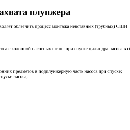
захвата плунжера
зволяет облегчить процесс монтажа невставных (трубных) СШН.
оса с колонной насосных штанг при спуске цилиндра насоса в с
нних предметов в подплунжерную часть насоса при спуске;
пуске насоса;