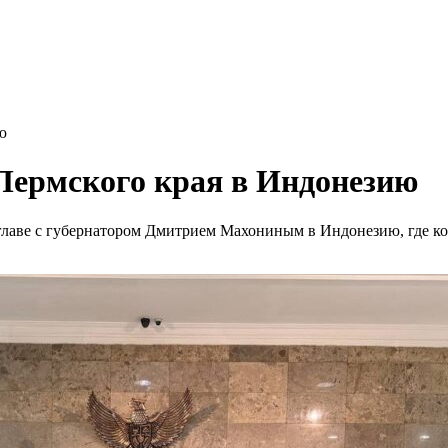
ю
Пермского края в Индонезию
главе с губернатором Дмитрием Махониным в Индонезию, где к